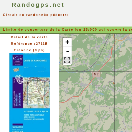
Randogps.net
Circuit de randonnée pédestre
Limite de couverture de la Carte Ign 25:000 qui couvre la z
Détail de la carte
+
Référence :2711E
-
Craonne (Gps)