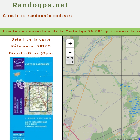
Randogps.net
Circuit de randonnée pédestre
Limite de couverture de la Carte Ign 25:000 qui couvre la z
Détail de la carte
+
Référence :2810O
-
Dizy-Le-Gros (Gps)