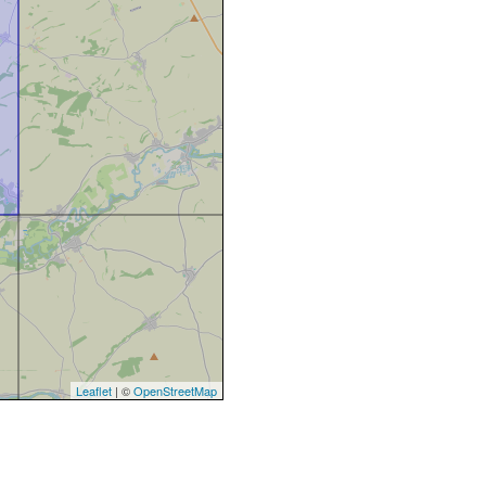
Leaflet
| ©
OpenStreetMap