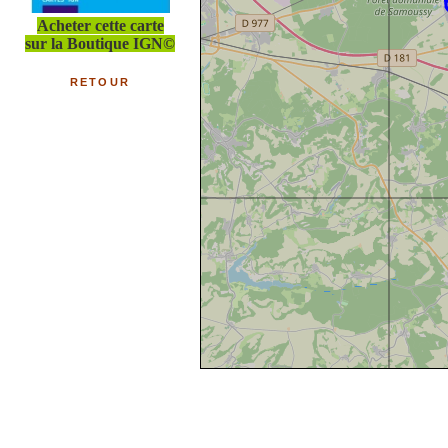
Acheter cette carte
sur la Boutique IGN©
RETOUR