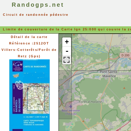
Randogps.net
Circuit de randonnée pédestre
Limite de couverture de la Carte Ign 25:000 qui couvre la z
Détail de la carte
+
Référence :2512OT
-
Villers-Cotterêts/Forêt de
Retz (Gps)