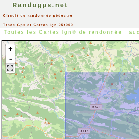
Randogps.net
Circuit de randonnée pédestre
Trace Gps et Cartes Ign 25:000
Toutes les Cartes Ign® de randonnée : au
+
-