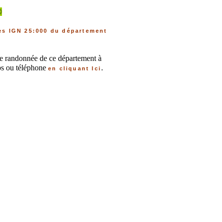
©
tes IGN 25:000 du département
 de randonnée de ce département à
gps ou téléphone
.
en cliquant Ici