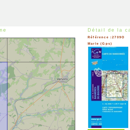
sne
Détail de la c
Référence :2709O
Marle (Gps)