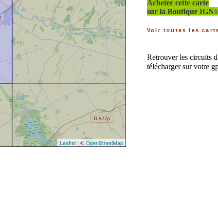
Acheter cette carte
sur la Boutique IGN
Voir toutes les car
Retrouver les circuits
télécharger sur votre 
Leaflet
| ©
OpenStreetMap