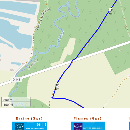
13
km
12
km
300 m
1000 ft
Braine (Gps)
Fismes (Gps)