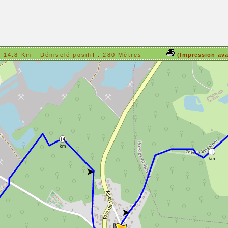
t : 14.8 Km - Dénivelé positif : 280 Mètres
(Impression av
14
km
1
km
➤
➤