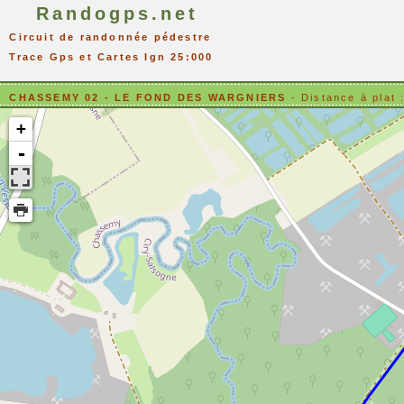
Randogps.net
Circuit de randonnée pédestre
Trace Gps et Cartes Ign 25:000
CHASSEMY 02 - LE FOND DES WARGNIERS
- Distance à pla
+
-