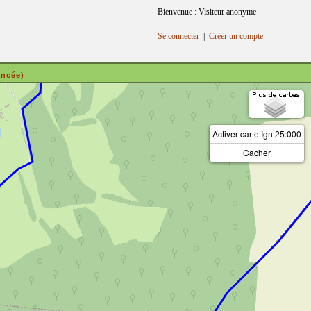
3
Bienvenue : Visiteur anonyme
km
Se connecter
|
Créer un compte
2
km
ancée)
Activer carte Ign 25:000
Cacher