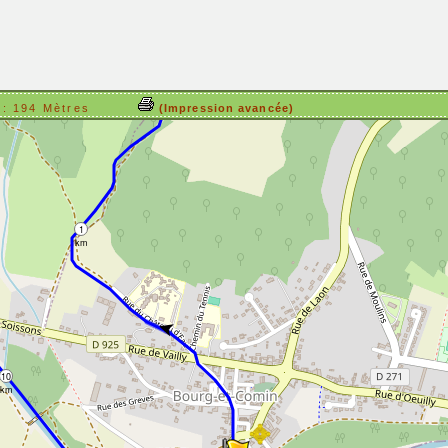
sitif : 194 Mètres
(Impression avancée)
1
km
➤
10
km