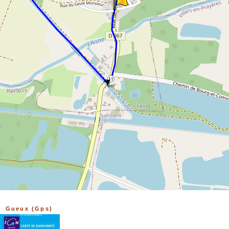
➤
11
km
Gueux (Gps)