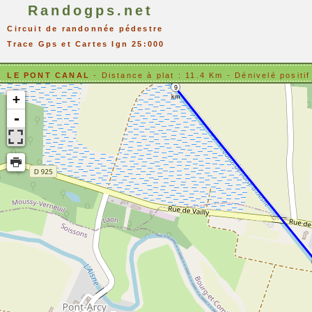
Randogps.net
Circuit de randonnée pédestre
Trace Gps et Cartes Ign 25:000
LE PONT CANAL
- Distance à plat : 11.4 Km - Dénivelé po
9
+
km
-