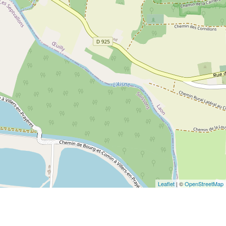
Leaflet
| ©
OpenStreetMap