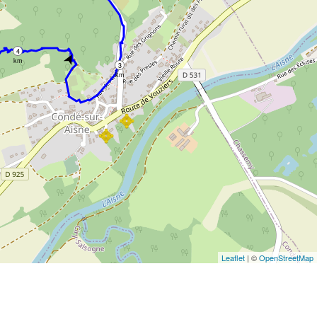
4
➤
km
3
km
Leaflet
| ©
OpenStreetMap