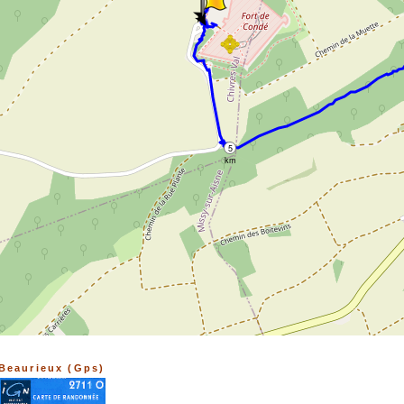
➤
➤
5
km
Beaurieux (Gps)