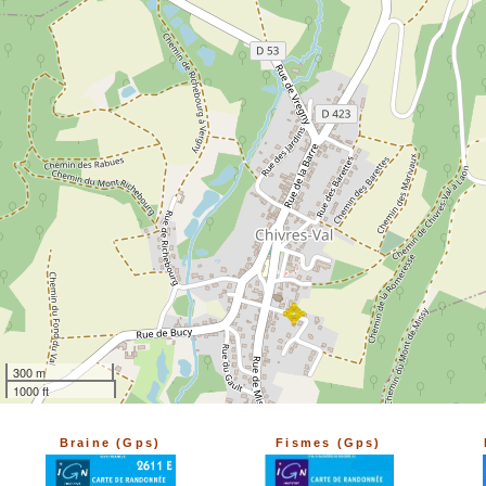
300 m
1000 ft
Braine (Gps)
Fismes (Gps)