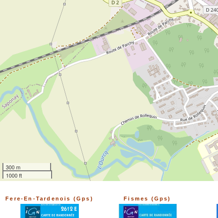
300 m
1000 ft
Fere-En-Tardenois (Gps)
Fismes (Gps)