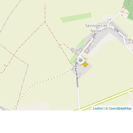
Leaflet
| ©
OpenStreetMap