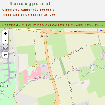
Randogps.net
Circuit de randonnée pédestre
Trace Gps et Cartes Ign 25:000
LESTREM - CIRCUIT DES CALVAIRES ET CHAPELLES
- Dista
+
-