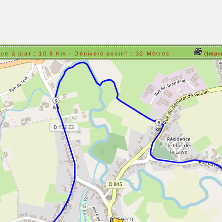
nce à plat : 10.8 Km - Dénivelé positif : 32 Mètres
(Impr
9
km
8
km