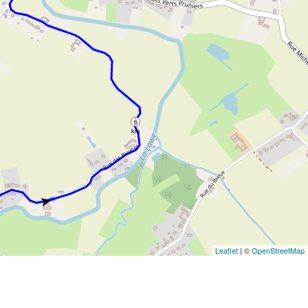
6
km
➤
Leaflet
| ©
OpenStreetMap