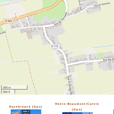
300 m
500 ft
Henin-Beaumont/Carvin
Hazebrouck (Gps)
(Gps)