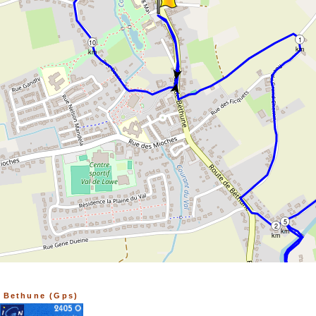
1
10
km
km
➤
➤
5
2
km
km
Bethune (Gps)