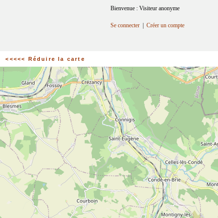
Bienvenue : Visiteur anonyme
Se connecter
|
Créer un compte
<<<<< Réduire la carte