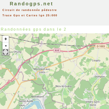
Randogps.net
Circuit de randonnée pédestre
Trace Gps et Cartes Ign 25:000
Randonnées gps dans le 2
+
-