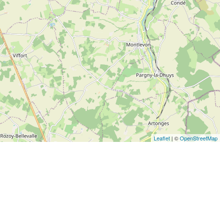
Leaflet
| ©
OpenStreetMap