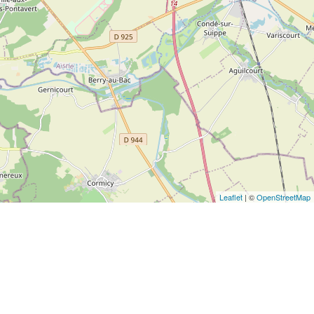
Leaflet
| ©
OpenStreetMap