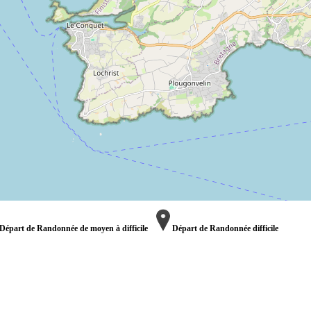
Départ de Randonnée de moyen à difficile
Départ de Randonnée difficile