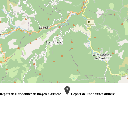
Départ de Randonnée de moyen à difficile
Départ de Randonnée difficile