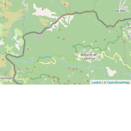
Leaflet
| ©
OpenStreetMap