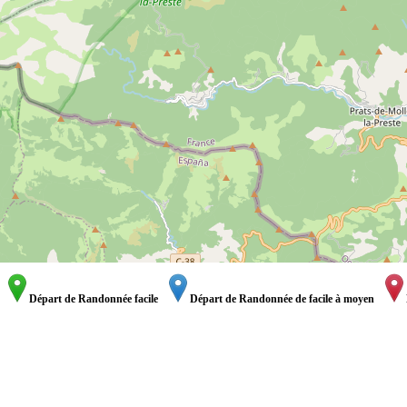
Départ de Randonnée facile
Départ de Randonnée de facile à moyen