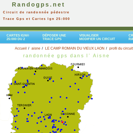
Randogps.net
Circuit de randonnée pédestre
Trace Gps et Cartes Ign 25:000
CARTES IGN®
DÉPOSER UNE
VISUALISER
CR
25:000 DU 2
TRACE GPS
MODIFIER UN CIRCUIT
R
Accueil
aisne
LE CAMP ROMAIN DU VIEUX LAON
profil du circuit
randonnée gps dans l' Aisne