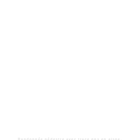
Randonnée pédestre avec trace gps en aisne.