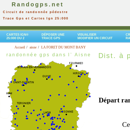
Randogps.net
Circuit de randonnée pédestre
Trace Gps et Cartes Ign 25:000
CARTES IGN®
DÉPOSER UNE
VISUALISER
CR
25:000 DU 2
TRACE GPS
MODIFIER UN CIRCUIT
R
Accueil
aisne
LA FORET DU MONT BANY
Dist. à p
randonnée gps dans l' Aisne
Départ r
Ce