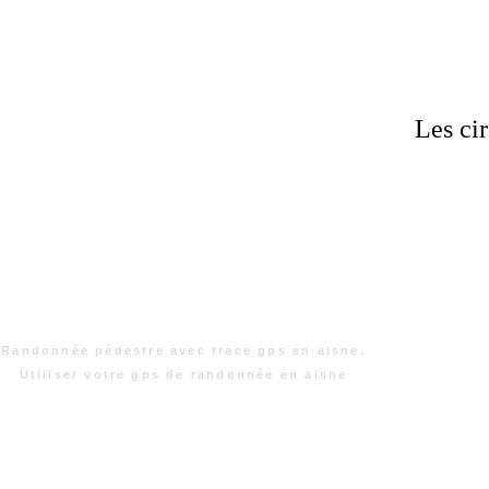
Les cir
Randonnée pédestre avec trace gps en aisne.
Utiliser votre gps de randonnée en aisne