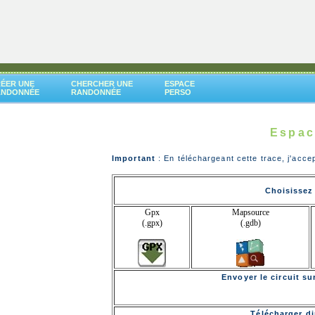
ÉER UNE
CHERCHER UNE
ESPACE
ANDONNÉE
RANDONNÉE
PERSO
e
Espac
Important
: En téléchargeant cette trace, j'acce
Choisissez 
Gpx
Mapsource
(.gpx)
(.gdb)
Envoyer le circuit s
Télécharger di