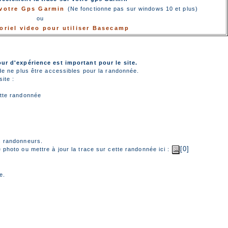
r votre Gps Garmin
(Ne fonctionne pas sur windows 10 et plus)
ou
toriel video pour utiliser Basecamp
our d'expérience est important pour le site.
de ne plus être accessibles pour la randonnée.
ite :
tte randonnée
s randonneurs.
[0]
photo ou mettre à jour la trace sur cette randonnée ici :
e.