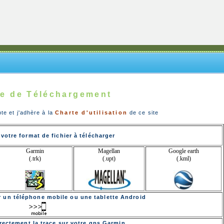
e de Téléchargement
pte et j'adhère à la
Charte d'utilisation
de ce site
votre format de fichier à télécharger
Garmin
Magellan
Google earth
(.trk)
(.upt)
(.kml)
ur un téléphone mobile ou une tablette Android
rectement la trace sur votre gps Garmin