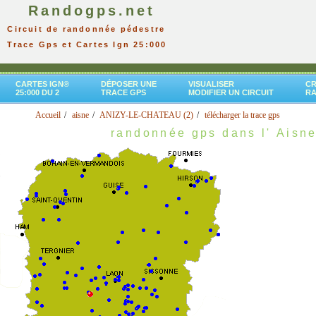
Randogps.net
Circuit de randonnée pédestre
Trace Gps et Cartes Ign 25:000
CARTES IGN®
DÉPOSER UNE
VISUALISER
CR
25:000 DU 2
TRACE GPS
MODIFIER UN CIRCUIT
R
Accueil
aisne
ANIZY-LE-CHATEAU (2)
télécharger la trace gps
randonnée gps dans l' Aisn