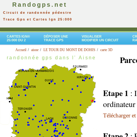
Randogps.net
Circuit de randonnée pédestre
Trace Gps et Cartes Ign 25:000
CARTES IGN®
DÉPOSER UNE
VISUALISER
CR
25:000 DU 2
TRACE GPS
MODIFIER UN CIRCUIT
R
Accueil
aisne
LE TOUR DU MONT DE DOHIS
carte 3D
Parc
randonnée gps dans l' Aisne
Etape 1
: 
ordinateur
Télécharger et 
Etape 2
: 