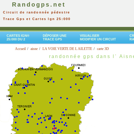
Randogps.net
Circuit de randonnée pédestre
Trace Gps et Cartes Ign 25:000
CARTES IGN®
DÉPOSER UNE
VISUALISER
CR
25:000 DU 2
TRACE GPS
MODIFIER UN CIRCUIT
R
Accueil
aisne
LA VOIE VERTE DE L AILETTE
carte 3D
randonnée gps dans l' Aisn