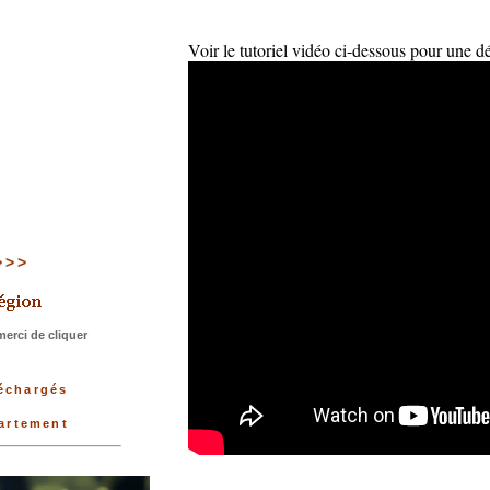
Voir le tutoriel vidéo ci-dessous pour une d
>>>>
erci de cliquer
léchargés
partement