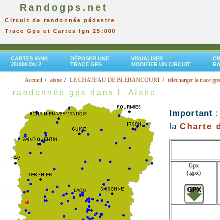
Randogps.net
Circuit de randonnée pédestre
Trace Gps et Cartes Ign 25:000
CARTES IGN®
DÉPOSER UNE
VISUALISER
CR
25:000 DU 2
TRACE GPS
MODIFIER UN CIRCUIT
R
Accueil
aisne
LE CHATEAU DE BLERANCOURT
télécharger la trace gp
randonnée gps dans l' Aisne
Important
:
la
Charte d
Gpx
(.gpx)