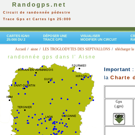
Randogps.net
Circuit de randonnée pédestre
Trace Gps et Cartes Ign 25:000
CARTES IGN®
DÉPOSER UNE
VISUALISER
CR
25:000 DU 2
TRACE GPS
MODIFIER UN CIRCUIT
R
Accueil
aisne
LES TROGLODYTES DES SEPTVALLONS
télécharger la
randonnée gps dans l' Aisne
Important
:
la
Charte d
Gpx
(.gpx)