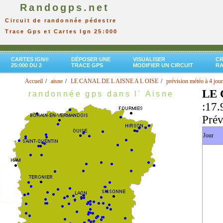
Randogps.net
Circuit de randonnée pédestre
Trace Gps et Cartes Ign 25:000
CARTES IGN®
DÉPOSER UNE
VISUALISER
CR
25:000 DU 2
TRACE GPS
MODIFIER UN CIRCUIT
R
Accueil
aisne
LE CANAL DE L AISNE A L OISE
prévision météo à 4 jou
LE 
randonnée gps dans l' Aisne
:17.
Prév
Jour