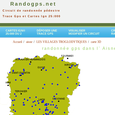
Randogps.net
Circuit de randonnée pédestre
Trace Gps et Cartes Ign 25:000
CARTES IGN®
DÉPOSER UNE
VISUALISER
CR
25:000 DU 2
TRACE GPS
MODIFIER UN CIRCUIT
R
Accueil
aisne
LES VILLAGES TROGLODYTIQUES
carte 3D
randonnée gps dans l' Aisn