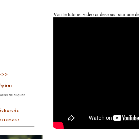
Voir le tutoriel vidéo ci-dessous pour une d
>>>>
erci de cliquer
léchargés
partement