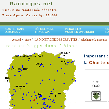
Randogps.net
Circuit de randonnée pédestre
Trace Gps et Cartes Ign 25:000
CARTES IGN®
DÉPOSER UNE
VISUALISER
CR
25:000 DU 2
TRACE GPS
MODIFIER UN CIRCUIT
R
Accueil
aisne
LA MONTAGNE DES CREUTTES
télécharger la trace gps
randonnée gps dans l' Aisne
Important
:
la
Charte d
Gpx
(.gpx)