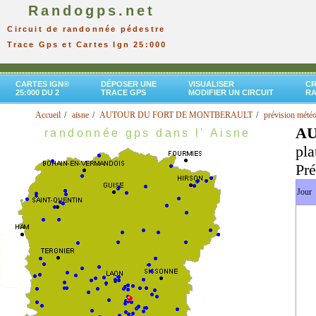
Randogps.net
Circuit de randonnée pédestre
Trace Gps et Cartes Ign 25:000
CARTES IGN®
DÉPOSER UNE
VISUALISER
CR
25:000 DU 2
TRACE GPS
MODIFIER UN CIRCUIT
R
Accueil
aisne
AUTOUR DU FORT DE MONTBERAULT
prévision météo
AU
randonnée gps dans l' Aisne
pla
Pré
Jour