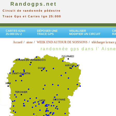
Randogps.net
Circuit de randonnée pédestre
Trace Gps et Cartes Ign 25:000
CARTES IGN®
DÉPOSER UNE
VISUALISER
CR
25:000 DU 2
TRACE GPS
MODIFIER UN CIRCUIT
R
Accueil
aisne
WEEK END AUTOUR DE SOISSONS
télécharger la trace 
randonnée gps dans l' Aisn