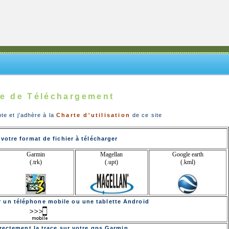
e de Téléchargement
pte et j'adhère à la
Charte d'utilisation
de ce site
votre format de fichier à télécharger
Garmin
Magellan
Google earth
(.trk)
(.upt)
(.kml)
ur un téléphone mobile ou une tablette Android
rectement la trace sur votre gps Garmin