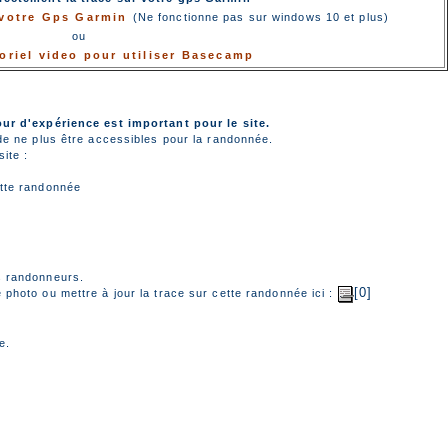
r votre Gps Garmin
(Ne fonctionne pas sur windows 10 et plus)
ou
toriel video pour utiliser Basecamp
our d'expérience est important pour le site.
de ne plus être accessibles pour la randonnée.
ite :
tte randonnée
s randonneurs.
[0]
photo ou mettre à jour la trace sur cette randonnée ici :
e.