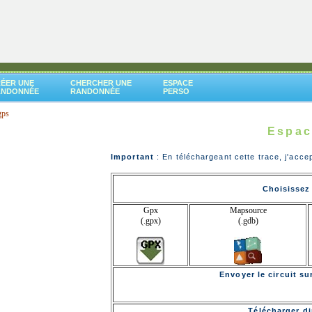
ÉER UNE
CHERCHER UNE
ESPACE
ANDONNÉE
RANDONNÉE
PERSO
gps
e
Espac
Important
: En téléchargeant cette trace, j'acce
Choisissez 
Gpx
Mapsource
(.gpx)
(.gdb)
Envoyer le circuit s
Télécharger di