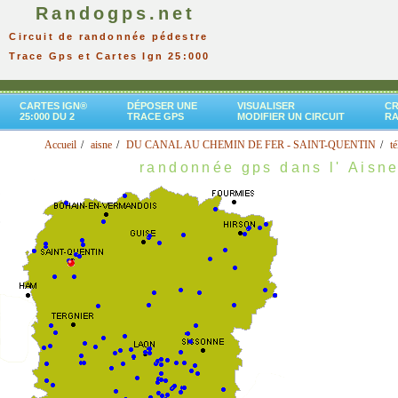
Randogps.net
Circuit de randonnée pédestre
Trace Gps et Cartes Ign 25:000
CARTES IGN®
DÉPOSER UNE
VISUALISER
CR
25:000 DU 2
TRACE GPS
MODIFIER UN CIRCUIT
R
Accueil
aisne
DU CANAL AU CHEMIN DE FER - SAINT-QUENTIN
té
randonnée gps dans l' Aisn