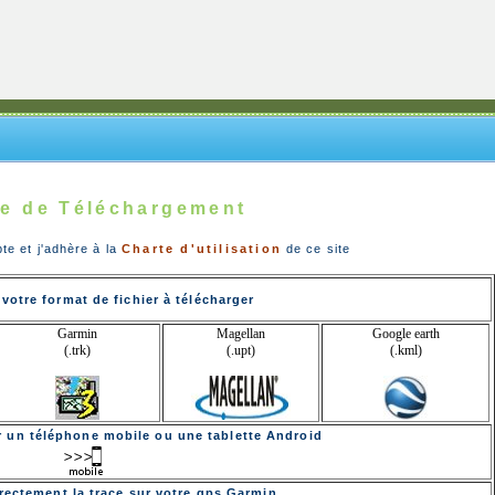
e de Téléchargement
pte et j'adhère à la
Charte d'utilisation
de ce site
votre format de fichier à télécharger
Garmin
Magellan
Google earth
(.trk)
(.upt)
(.kml)
ur un téléphone mobile ou une tablette Android
rectement la trace sur votre gps Garmin