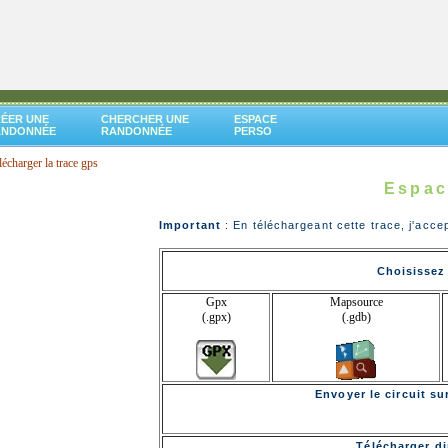
ÉER UNE
CHERCHER UNE
ESPACE
ANDONNÉE
RANDONNÉE
PERSO
lécharger la trace gps
e
Espac
Important
: En téléchargeant cette trace, j'acce
Choisissez 
Gpx
Mapsource
(.gpx)
(.gdb)
Envoyer le circuit s
Télécharger di