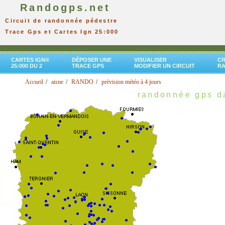
Randogps.net
Circuit de randonnée pédestre
Trace Gps et Cartes Ign 25:000
CARTES IGN®
DÉPOSER UNE
VISUALISER
CR
25:000 DU 2
TRACE GPS
MODIFIER UN CIRCUIT
R
Accueil
aisne
RANDO
prévision météo à 4 jours
randonnée gps da