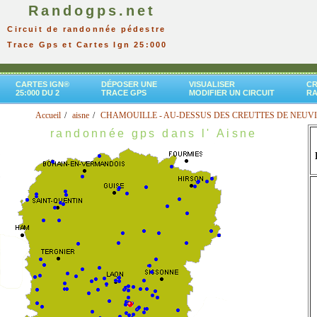
Randogps.net
Circuit de randonnée pédestre
Trace Gps et Cartes Ign 25:000
CARTES IGN®
DÉPOSER UNE
VISUALISER
CR
25:000 DU 2
TRACE GPS
MODIFIER UN CIRCUIT
R
Accueil
aisne
CHAMOUILLE - AU-DESSUS DES CREUTTES DE NEUV
randonnée gps dans l' Aisne