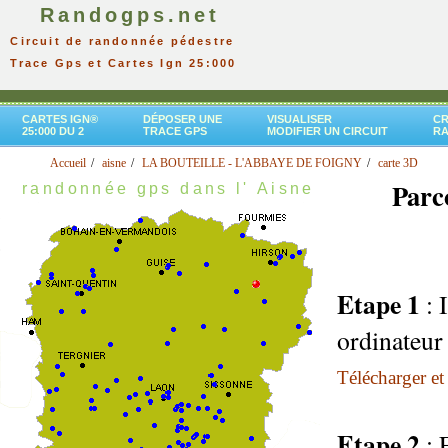
Randogps.net
Circuit de randonnée pédestre
Trace Gps et Cartes Ign 25:000
CARTES IGN®
DÉPOSER UNE
VISUALISER
CR
25:000 DU 2
TRACE GPS
MODIFIER UN CIRCUIT
R
Accueil
aisne
LA BOUTEILLE - L'ABBAYE DE FOIGNY
carte 3D
Parc
randonnée gps dans l' Aisne
Etape 1
: 
ordinateur
Télécharger et 
Etape 2
: 