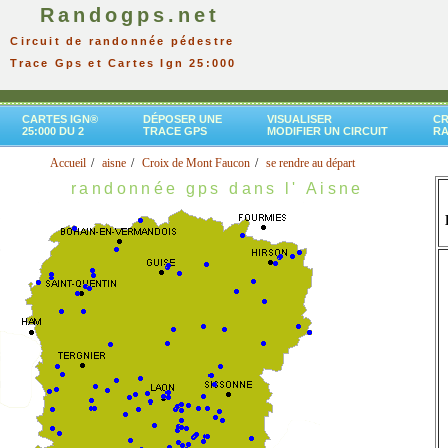
Randogps.net
Circuit de randonnée pédestre
Trace Gps et Cartes Ign 25:000
CARTES IGN®
DÉPOSER UNE
VISUALISER
CR
25:000 DU 2
TRACE GPS
MODIFIER UN CIRCUIT
R
Accueil
aisne
Croix de Mont Faucon
se rendre au départ
randonnée gps dans l' Aisne