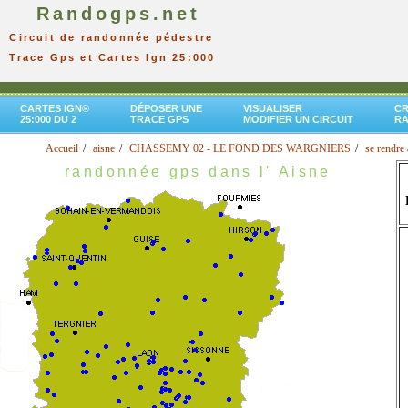
Randogps.net
Circuit de randonnée pédestre
Trace Gps et Cartes Ign 25:000
CARTES IGN®
DÉPOSER UNE
VISUALISER
CR
25:000 DU 2
TRACE GPS
MODIFIER UN CIRCUIT
R
Accueil
aisne
CHASSEMY 02 - LE FOND DES WARGNIERS
se rendre 
randonnée gps dans l' Aisne