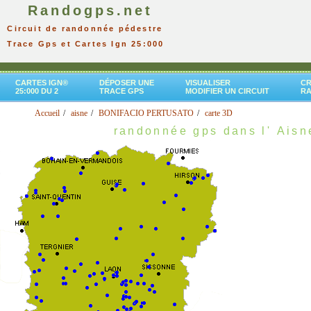
Randogps.net
Circuit de randonnée pédestre
Trace Gps et Cartes Ign 25:000
CARTES IGN®
DÉPOSER UNE
VISUALISER
CR
25:000 DU 2
TRACE GPS
MODIFIER UN CIRCUIT
R
Accueil
aisne
BONIFACIO PERTUSATO
carte 3D
randonnée gps dans l' Aisn