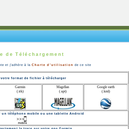
e de Téléchargement
pte et j'adhère à la
Charte d'utilisation
de ce site
votre format de fichier à télécharger
Garmin
Magellan
Google earth
(.trk)
(.upt)
(.kml)
ur un téléphone mobile ou une tablette Android
rectement la trace sur votre gps Garmin