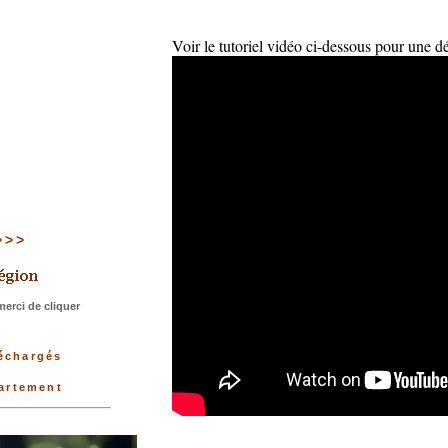
Voir le tutoriel vidéo ci-dessous pour une d
>>>>
erci de cliquer
léchargés
partement