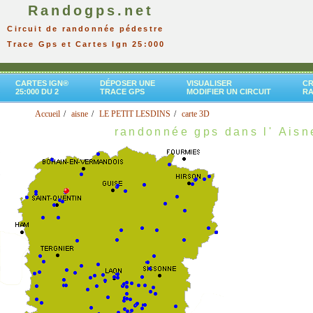
Randogps.net
Circuit de randonnée pédestre
Trace Gps et Cartes Ign 25:000
CARTES IGN®
DÉPOSER UNE
VISUALISER
CR
25:000 DU 2
TRACE GPS
MODIFIER UN CIRCUIT
R
Accueil
aisne
LE PETIT LESDINS
carte 3D
randonnée gps dans l' Aisn