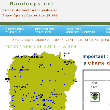
Randogps.net
Circuit de randonnée pédestre
Trace Gps et Cartes Ign 25:000
CARTES IGN®
DÉPOSER UNE
VISUALISER
CR
25:000 DU 2
TRACE GPS
MODIFIER UN CIRCUIT
R
Accueil
aisne
CHARLY-SUR-MARNE - ENTRE CIEL ET VIGNES (LONG
randonnée gps dans l' Aisne
Important
:
la
Charte d
Gpx
(.gpx)