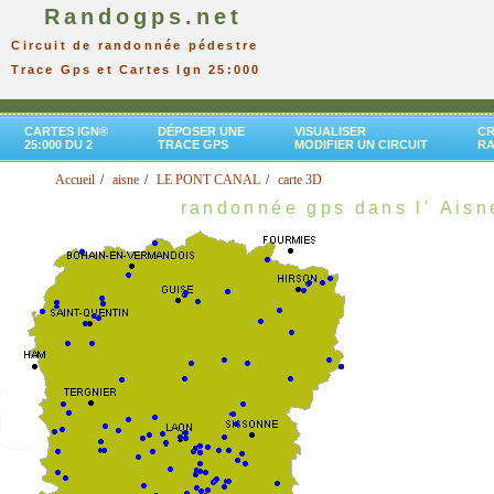
Randogps.net
Circuit de randonnée pédestre
Trace Gps et Cartes Ign 25:000
CARTES IGN®
DÉPOSER UNE
VISUALISER
CR
25:000 DU 2
TRACE GPS
MODIFIER UN CIRCUIT
R
Accueil
aisne
LE PONT CANAL
carte 3D
randonnée gps dans l' Aisn