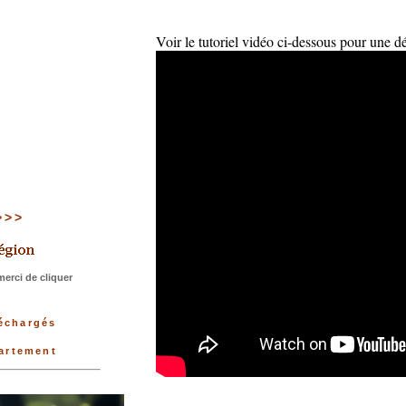
Voir le tutoriel vidéo ci-dessous pour une d
>>>>
erci de cliquer
léchargés
partement