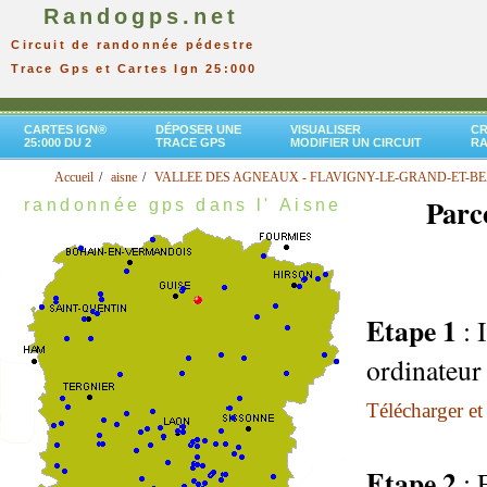
Randogps.net
Circuit de randonnée pédestre
Trace Gps et Cartes Ign 25:000
CARTES IGN®
DÉPOSER UNE
VISUALISER
CR
25:000 DU 2
TRACE GPS
MODIFIER UN CIRCUIT
R
Accueil
aisne
VALLEE DES AGNEAUX - FLAVIGNY-LE-GRAND-ET-B
Parc
randonnée gps dans l' Aisne
Etape 1
: 
ordinateur
Télécharger et 
Etape 2
: 