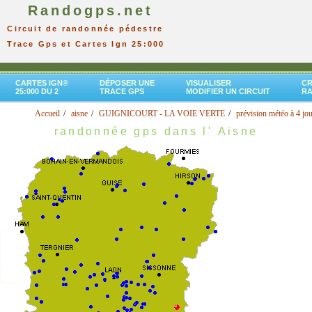
Randogps.net
Circuit de randonnée pédestre
Trace Gps et Cartes Ign 25:000
CARTES IGN®
DÉPOSER UNE
VISUALISER
CR
25:000 DU 2
TRACE GPS
MODIFIER UN CIRCUIT
R
Accueil
aisne
GUIGNICOURT - LA VOIE VERTE
prévision météo à 4 jo
randonnée gps dans l' Aisne