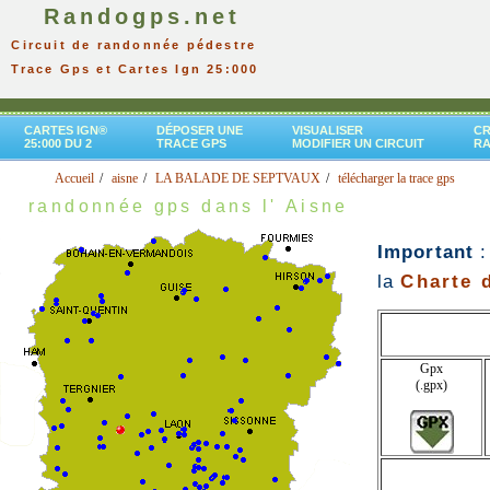
Randogps.net
Circuit de randonnée pédestre
Trace Gps et Cartes Ign 25:000
CARTES IGN®
DÉPOSER UNE
VISUALISER
CR
25:000 DU 2
TRACE GPS
MODIFIER UN CIRCUIT
R
Accueil
aisne
LA BALADE DE SEPTVAUX
télécharger la trace gps
randonnée gps dans l' Aisne
Important
:
la
Charte d
Gpx
(.gpx)