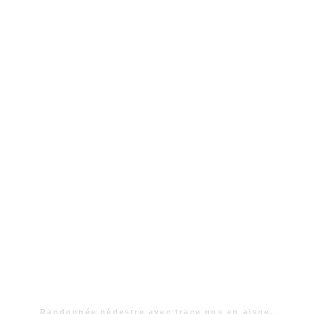
Randonnée pédestre avec trace gps en aisne.