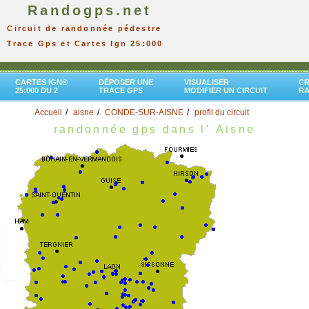
Randogps.net
Circuit de randonnée pédestre
Trace Gps et Cartes Ign 25:000
CARTES IGN®
DÉPOSER UNE
VISUALISER
CR
25:000 DU 2
TRACE GPS
MODIFIER UN CIRCUIT
R
Accueil
aisne
CONDE-SUR-AISNE
profil du circuit
randonnée gps dans l' Aisne