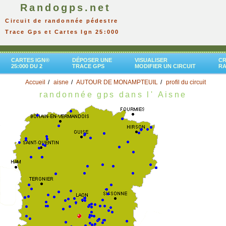
Randogps.net
Circuit de randonnée pédestre
Trace Gps et Cartes Ign 25:000
CARTES IGN®
DÉPOSER UNE
VISUALISER
CR
25:000 DU 2
TRACE GPS
MODIFIER UN CIRCUIT
R
Accueil
aisne
AUTOUR DE MONAMPTEUIL
profil du circuit
randonnée gps dans l' Aisne