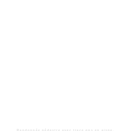
Randonnée pédestre avec trace gps en aisne.