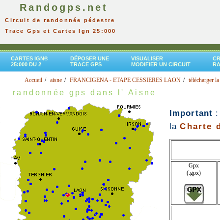
Randogps.net
Circuit de randonnée pédestre
Trace Gps et Cartes Ign 25:000
CARTES IGN®
DÉPOSER UNE
VISUALISER
CR
25:000 DU 2
TRACE GPS
MODIFIER UN CIRCUIT
R
Accueil
aisne
FRANCIGENA - ETAPE CESSIERES LAON
télécharger la
randonnée gps dans l' Aisne
Important
:
la
Charte d
Gpx
(.gpx)