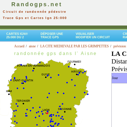
Randogps.net
Circuit de randonnée pédestre
Trace Gps et Cartes Ign 25:000
CARTES IGN®
DÉPOSER UNE
VISUALISER
CR
25:000 DU 2
TRACE GPS
MODIFIER UN CIRCUIT
R
Accueil
aisne
LA CITE MEDIEVALE PAR LES GRIMPETTES
prévision 
LA 
randonnée gps dans l' Aisne
Dista
Prévi
Jour