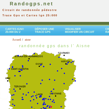
Randogps.net
Circuit de randonnée pédestre
Trace Gps et Cartes Ign 25:000
CARTES IGN®
DÉPOSER UNE
VISUALISER
CR
25:000 DU 2
TRACE GPS
MODIFIER UN CIRCUIT
R
Accueil
aisne
randonnée gps dans l' Aisne