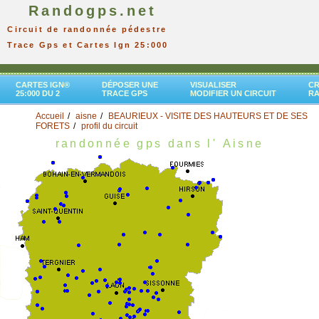
Randogps.net
Circuit de randonnée pédestre
Trace Gps et Cartes Ign 25:000
CARTES IGN®
DÉPOSER UNE
VISUALISER
CR
25:000 DU 2
TRACE GPS
MODIFIER UN CIRCUIT
R
Accueil
aisne
BEAURIEUX - VISITE DES HAUTEURS ET DE SES
FORETS
profil du circuit
randonnée gps dans l' Aisne