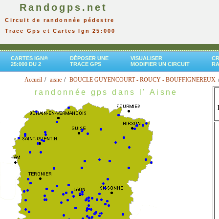
Randogps.net
Circuit de randonnée pédestre
Trace Gps et Cartes Ign 25:000
CARTES IGN®
DÉPOSER UNE
VISUALISER
CR
25:000 DU 2
TRACE GPS
MODIFIER UN CIRCUIT
R
Accueil
aisne
BOUCLE GUYENCOURT - ROUCY - BOUFFIGNEREUX
randonnée gps dans l' Aisne