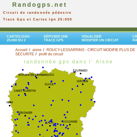
Randogps.net
Circuit de randonnée pédestre
Trace Gps et Cartes Ign 25:000
CARTES IGN®
DÉPOSER UNE
VISUALISER
CR
25:000 DU 2
TRACE GPS
MODIFIER UN CIRCUIT
R
Accueil
aisne
ROUCY-LESSARRINS - CIRCUIT MODIFIE PLUS DE
SECURITE
profil du circuit
randonnée gps dans l' Aisne