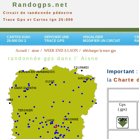
Randogps.net
Circuit de randonnée pédestre
Trace Gps et Cartes Ign 25:000
CARTES IGN®
DÉPOSER UNE
VISUALISER
CR
25:000 DU 2
TRACE GPS
MODIFIER UN CIRCUIT
R
Accueil
aisne
WEEK END A LAON
télécharger la trace gps
randonnée gps dans l' Aisne
Important
:
la
Charte d
Gpx
(.gpx)