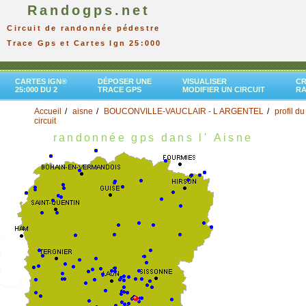
Randogps.net
Circuit de randonnée pédestre
Trace Gps et Cartes Ign 25:000
CARTES IGN®
DÉPOSER UNE
VISUALISER
CR
25:000 DU 2
TRACE GPS
MODIFIER UN CIRCUIT
R
Accueil
aisne
BOUCONVILLE-VAUCLAIR - L ARGENTEL
profil du
circuit
randonnée gps dans l' Aisne